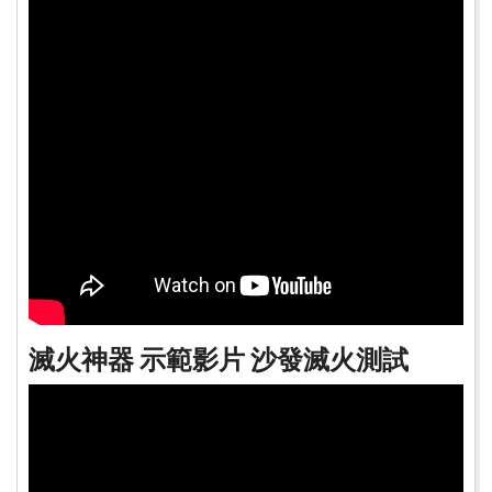
滅火神器 示範影片 沙發滅火測試