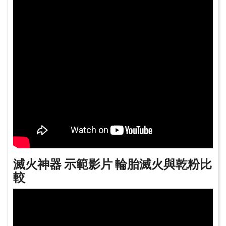
滅火神器 示範影片 輪胎滅火與乾粉比
較