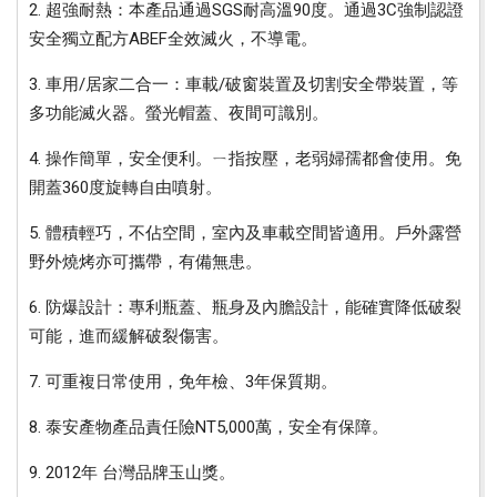
2. 超強耐熱：本產品通過SGS耐高溫90度。通過3C強制認證
安全獨立配方ABEF全效滅火，不導電。
3. 車用/居家二合一：車載/破窗裝置及切割安全帶裝置，等
多功能滅火器。螢光帽蓋、夜間可識別。
4. 操作簡單，安全便利。ㄧ指按壓，老弱婦孺都會使用。免
開蓋360度旋轉自由噴射。
5. 體積輕巧，不佔空間，室內及車載空間皆適用。戶外露營
野外燒烤亦可攜帶，有備無患。
6. 防爆設計：專利瓶蓋、瓶身及內膽設計，能確實降低破裂
可能，進而緩解破裂傷害。
7. 可重複日常使用，免年檢、3年保質期。
8. 泰安產物產品責任險NT5,000萬，安全有保障。
9. 2012年 台灣品牌玉山獎。