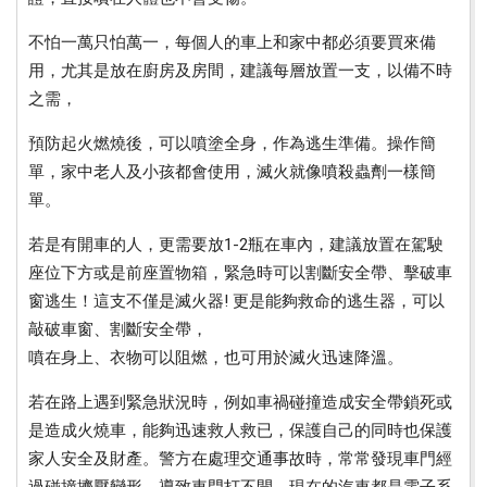
不怕一萬只怕萬一，每個人的車上和家中都必須要買來備
用，尤其是放在廚房及房間，建議每層放置一支，以備不時
之需，
預防起火燃燒後，可以噴塗全身，作為逃生準備。操作簡
單，家中老人及小孩都會使用，滅火就像噴殺蟲劑一樣簡
單。
若是有開車的人，更需要放1-2瓶在車內，建議放置在駕駛
座位下方或是前座置物箱，緊急時可以割斷安全帶、擊破車
窗逃生！這支不僅是滅火器! 更是能夠救命的逃生器，可以
敲破車窗、割斷安全帶，
噴在身上、衣物可以阻燃，也可用於滅火迅速降溫。
若在路上遇到緊急狀況時，例如車禍碰撞造成安全帶鎖死或
是造成火燒車，能夠迅速救人救已，保護自己的同時也保護
家人安全及財產。警方在處理交通事故時，常常發現車門經