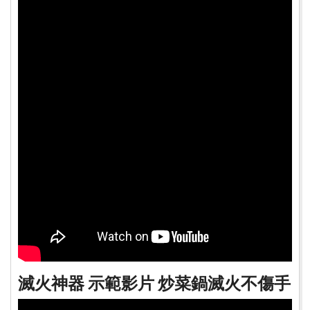
滅火神器 示範影片 炒菜鍋滅火不傷手