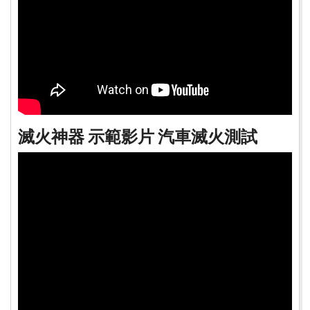
滅火神器 示範影片 汽車滅火測試