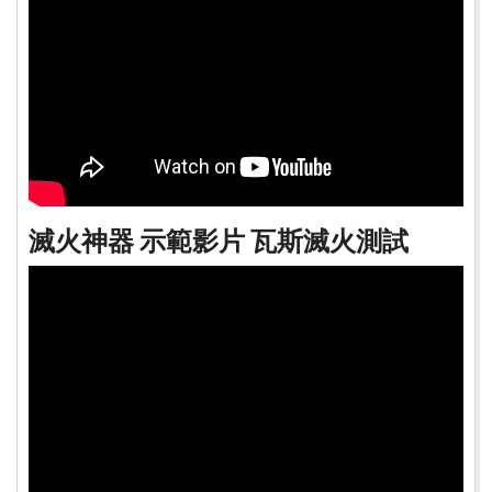
滅火神器 示範影片 瓦斯滅火測試