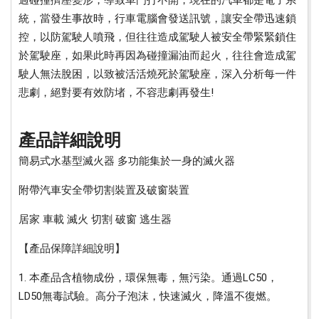
過碰撞擠壓變形，導致車門打不開，現在的汽車都是電子系
統，當發生事故時，行車電腦會發送訊號，讓安全帶迅速鎖
控，以防駕駛人噴飛，但往往造成駕駛人被安全帶緊緊鎖住
於駕駛座，如果此時再因為碰撞漏油而起火，往往會造成駕
駛人無法脫困，以致被活活燒死於駕駛座，深入分析每一件
悲劇，絕對要有效防堵，不容悲劇再發生!
產品詳細說明
簡易式水基型滅火器 多功能集於一身的滅火器
附帶汽車安全帶切割裝置及破窗裝置
居家 車載 滅火 切割 破窗 逃生器
【產品保障詳細說明】
1. 本產品含植物成份，環保無毒，無污染。通過LC50，
LD50無毒試驗。高分子泡沫，快速滅火，降溫不復燃。