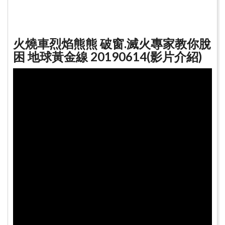
火燒車烈焰熊熊 破窗.滅火專家教你脫
困 地球黃金線 20190614(影片介紹)